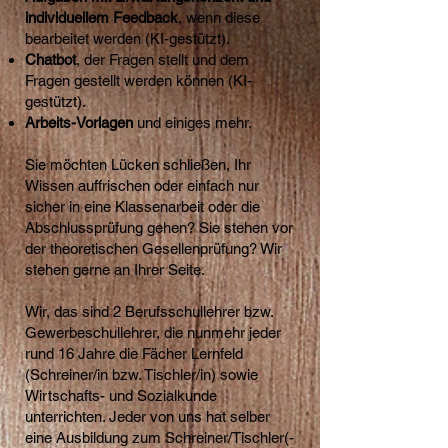
individuellem Feedback
, wenn diese
bearbeitet werden (KI-gestützt).
Chatbot
, der Fragen stellt und dem
Fragen gestellt werden können (KI-
gestützt).
Arbeits-Vorlagen
und einiges mehr.
Sie möchten Lücken schließen, Ihr
Wissen auffrischen oder einfach nur
sicher in eine Klassenarbeit oder die
Abschlussprüfung gehen? Sie stehen vor
der theoretischen Gesellenprüfung? Wir
stehen gerne an Ihrer Seite.
Wir, das sind 2 Berufsschullehrer bzw.
Gewerbeschullehrer, die nunmehr jeder
rund 16 Jahre die Fächer Lernfeld
(Schreiner/in bzw. Tischler/in) sowie
Wirtschafts- und Sozialkunde
unterrichten. Jeder von uns hat selber
eine Ausbildung zum Schreiner/Tischler(-