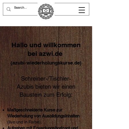
Hallo und willkommen
bei azwi.de
(azubi-wiederholungskurse.de)
Schreiner-/Tischler-
Azubis
bieten wir einen
Baustein zum Erfolg:
Maßgeschneiderte Kurse zur
Wiederholung von Ausbildungsinhalten
(live und in Farbe).
Aufgaben mit Erwartungshorizont und