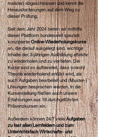
meister) abgeschlossen und kennt die
Herausforderungen auf dem Weg zu
dieser Prüfung.
Seit dem Jahr 2024 bieten wir mithilfe
dieser Plattform bundesweit speziell
konzipierte
Online-Wiederholungskurse
an, die darauf ausgelegt sind, wichtige
Inhalte der 3-jährigen Ausbildung effektiv
zu wiederholen und zu vertiefen. Die
Kurse sind so aufbereitet, dass sowohl
Theorie wiederholend erklärt wird, als
auch Aufgaben bearbeitet und (Muster-)
Lösungen besprochen werden. In die
Kurserstellung fließen auch unsere
Erfahrungen aus 18 durchgeführten
Präsenzkursen ein.
Außerdem können 24/7 viele
Aufgaben
zu fast allen Lernfeldern und zum
Unterrichtsfach Wirtschafts- und