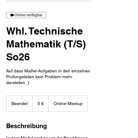
Online verfügbar
Whl. Technische
Mathematik (T/S)
So26
Auf dass Mathe-Aufgaben in den einzelnen
Prüfungsteilen kein Problem mehr
darstellen :)
5
Euro
Beendet
B
5 €
Online-Meetup
e
e
n
Beschreibung
d
e
In dem Modul wird es um die Bewältigung