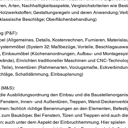
.
en, Arten, Nachhaltigkeitsaspekte, Vergleichskriterien wie Best
n Holzwerkstoffen; Gestaltungsregeln und deren Anwendung; Ve
 klassische Beschläge; Oberflächenbehandlung)
ng (P&F):
l (Allgemeines, Details, Kostenrechnen, Furnieren, Materialau
ystemmöbel (System 32: Maßbezüge, Vorteile, Beschlagauswahl
), Einbaumöbel (Küchenanordnungen, Aufbau- und Montagesys
ände), Einrichten traditioneller Maschinen und CNC-Technolog
, Teile), Innentüren (Rahmenarten, Vorzugsmaße, Eckverbindun
chläge, Schalldämmung, Einbauplanung)
 (M&S):
die Ausbildungsordnung den Einbau und die Baustellenorganis
Fenstern, Innen- und Außentüren, Treppen, Wand-Deckenverkl
men: fachlich richtige Benennungen an den Elementen, Befest
 zum Baukörper. Bei Fenstern, Türen und Treppen wird auch die
; auch unter dem Aspekt der Einbruchhemmung. Hier spielen