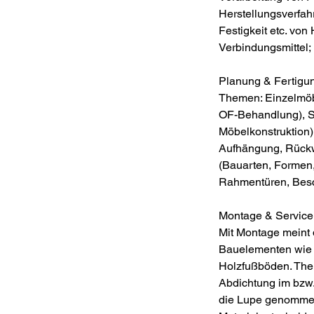
Herstellungsverfahr
Festigkeit etc. vo
Verbindungsmittel;
Planung & Fertigu
Themen: Einzelmöbe
OF-Behandlung), S
Möbelkonstruktion
Aufhängung, Rückw
(Bauarten, Formen
Rahmentüren, Bes
Montage & Service
Mit Montage meint 
Bauelementen wie 
Holzfußböden. The
Abdichtung im bzw.
die Lupe genommen