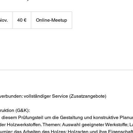
40
Euro
Nov.
B
40 €
Online-Meetup
e
g
i
n
n
t
a
m
:
1
verbunden: vollständiger Service (Zusatzangebote)
7
.
ruktion (G&K):
N
n diesem Prüfungsteil um die Gestaltung und konstruktive Plan
o
der Holzwerkstoffen. Themen: Auswahl geeigneter Werkstoffe; 
v
urnier; das Arbeiten des Holzes; Holzarten und ihre Eigenschaft