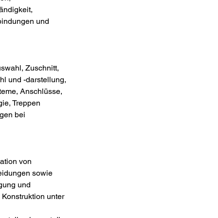
ändigkeit,
rbindungen und
swahl, Zuschnitt,
 und -darstellung,
teme, Anschlüsse,
ie, Treppen
gen bei
ation von
eidungen sowie
igung und
 Konstruktion unter