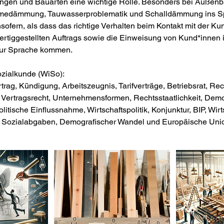
ngen und Bauarten eine wichtige Rolle. Besonders bei Außenb
medämmung, Tauwasserproblematik und Schalldämmung ins Spi
nsofern, als dass das richtige Verhalten beim Kontakt mit der Ku
ertiggestellten Auftrags sowie die Einweisung von Kund*innen 
zur Sprache kommen.
ozialkunde (WiSo):
rag, Kündigung, Arbeitszeugnis, Tarifverträge, Betriebsrat, Re
, Vertragsrecht, Unternehmensformen, Rechtsstaatlichkeit, Demo
litische Einflussnahme, Wirtschaftspolitik, Konjunktur, BIP, Wi
, Sozialabgaben, Demografischer Wandel und Europäische Uni