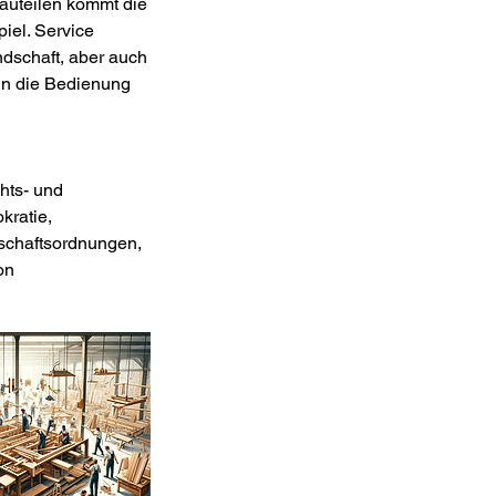
auteilen kommt die
el. Service
ndschaft, aber auch
in die Bedienung
chts- und
kratie,
rtschaftsordnungen,
on