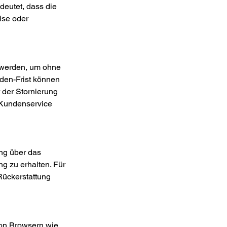
utet, dass die
ise oder
werden, um ohne
den-Frist können
 der Stornierung
Kundenservice
ng über das
g zu erhalten. Für
Rückerstattung
on Browsern wie